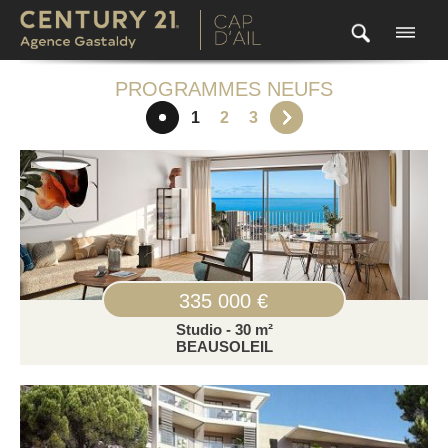
PROGRAMMES NEUFS
1
2
3
335 000 €
Studio - 30 m²
BEAUSOLEIL