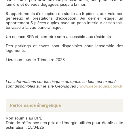
lumière et de vues dégagées jusqu'à la mer.
Conformément à la loi informatique et liberté du 6 janvier 1978, les renseignements
fournis sont strictement confidentiels et ne peuvent être communiqués à des tiers
sans votre autorisation. l'article 27 vous donne la possibilité d'y avoir accès et de les
8 appartements d'exception du studio au 5 pièces, aux volumes
faire rectifier si nécessaire. si vous ne souhaitez pas que nous conservions ceux-ci,
généreux et prestations d'exception. Au dernier étage, un
nous vous serions reconnaissants de nous en informer par courrier ou par e-mail.
appartement 5 pièces duplex avec un patio intérieur et son toit-
terrasse à la vue panoramique.
Un espace SPA et bien-etre sera accessible aux résidents.
Des parkings et caves sont disponibles pour l'ensemble des
logements.
Livraison : 4ème Trimestre 2028
Les informations sur les risques auxquels ce bien est exposé
sont disponibles sur le site Géorisques :
www.georisques.gouv.fr
Performance énergétique
Non soumis au DPE.
Date de référence des prix de l'énergie utilisés pour établir cette
estimation : 15/04/25