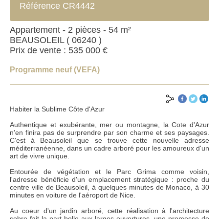
Référence CR4442
Appartement - 2 pièces - 54 m²
BEAUSOLEIL ( 06240 )
Prix de vente : 535 000 €
Programme neuf (VEFA)
Habiter la Sublime Côte d'Azur
Authentique et exubérante, mer ou montagne, la Cote d'Azur
n'en finira pas de surprendre par son charme et ses paysages.
C'est à Beausoleil que se trouve cette nouvelle adresse
méditerranéenne, dans un cadre arboré pour les amoureux d'un
art de vivre unique.
Entourée de végétation et le Parc Grima comme voisin,
ENVOYER
l'adresse bénéficie d'un emplacement stratégique : proche du
centre ville de Beausoleil, à quelques minutes de Monaco, à 30
minutes en voiture de l'aéroport de Nice.
*Champs obligatoires
Au coeur d'un jardin arboré, cette réalisation à l'architecture
**Au moins un des champs à renseigner
sobre fait la part belle aux larges ouvertures, une promesse de