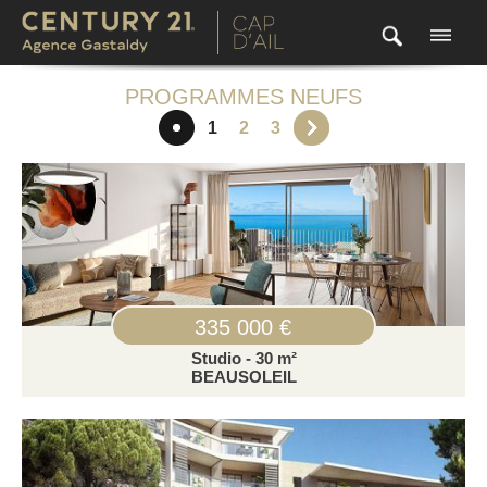
PROGRAMMES NEUFS
1
2
3
335 000 €
Studio - 30 m²
BEAUSOLEIL