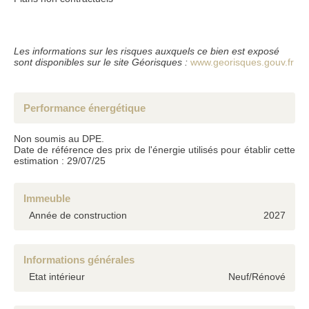
Conformément à la loi informatique et liberté du 6 janvier 1978, les renseignements
fournis sont strictement confidentiels et ne peuvent être communiqués à des tiers
sans votre autorisation. l'article 27 vous donne la possibilité d'y avoir accès et de les
faire rectifier si nécessaire. si vous ne souhaitez pas que nous conservions ceux-ci,
nous vous serions reconnaissants de nous en informer par courrier ou par e-mail.
Les informations sur les risques auxquels ce bien est exposé
sont disponibles sur le site Géorisques :
www.georisques.gouv.fr
Performance énergétique
Non soumis au DPE.
Date de référence des prix de l'énergie utilisés pour établir cette
estimation : 29/07/25
Immeuble
Année de construction
2027
Informations générales
Etat intérieur
Neuf/Rénové