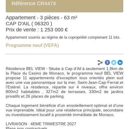
Référence CR4474
Appartement - 3 pièces - 63 m²
CAP D'AIL ( 06320 )
Prix de vente : 1 253 000 €
Appartement soumis au régime de la copropriété comprenant 11 lots.
Programme neuf (VEFA)
Résidence BEL VIEW - Située à Cap d'Ail à seulement 1,8km de
la Place du Casino de Monaco, le programme neuf BEL VIEW
propose 11 appartements d'exception tous orientés plein sud
avec une vue panoramique sur la mer, Saint-Jean-Cap-Ferrat et
l'Estérel. La résidence, répartie sur 4 niveaux, offre environ
800m2 habitables , 327m2 de terrasses, 330m2 de jardins
privatifs et 26 places de parking.
ENVOYER
Chaque logement bénéficie d'un ensoleillement optimal et d'une
vue imprenable. Idéal pour une résidence principale, secondaire
ou investissement locatif à proximité immédiate de Monaco.
*Champs obligatoires
LIVRAISON : 4EME TRIMESTRE 2027
**Au moins un des champs à renseigner
Plans non contractuels