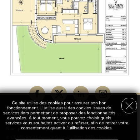
Ce site utilise des cookies pour assurer son bon
fonctionnement. Il utilise aussi des cookies issues de
83, avenue du 3 septembre - 06320 Cap d'Ail
services tiers permettant de proposer des fonctionnalités
Téléphone : 00 33 (0) 4 93 78 51 52 - Fax : 00 33 (0) 4 93 78
avancées. À tout moment, vous pouvez choisir quels
07 83 - E-mail :
info[@]gastaldy.com
services vous souhaitez activer ou refuser, afin de retirer votre
consentement quant à l'utilisation des cookies.
Nous parlons / We speak / Parliamo
© CENTURY 21 Agence Gastaldy 2011-2026 -
Mentions