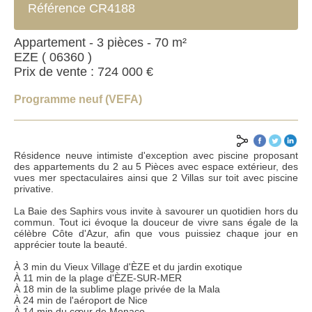
Référence CR4188
Appartement - 3 pièces - 70 m²
EZE ( 06360 )
Prix de vente : 724 000 €
Programme neuf (VEFA)
Résidence neuve intimiste d'exception avec piscine proposant
des appartements du 2 au 5 Pièces avec espace extérieur, des
vues mer spectaculaires ainsi que 2 Villas sur toit avec piscine
privative.
La Baie des Saphirs vous invite à savourer un quotidien hors du
commun. Tout ici évoque la douceur de vivre sans égale de la
célèbre Côte d'Azur, afin que vous puissiez chaque jour en
apprécier toute la beauté.
ENVOYER
À 3 min du Vieux Village d'ÈZE et du jardin exotique
À 11 min de la plage d'ÈZE-SUR-MER
À 18 min de la sublime plage privée de la Mala
*Champs obligatoires
À 24 min de l'aéroport de Nice
**Au moins un des champs à renseigner
À 14 min du cœur de Monaco