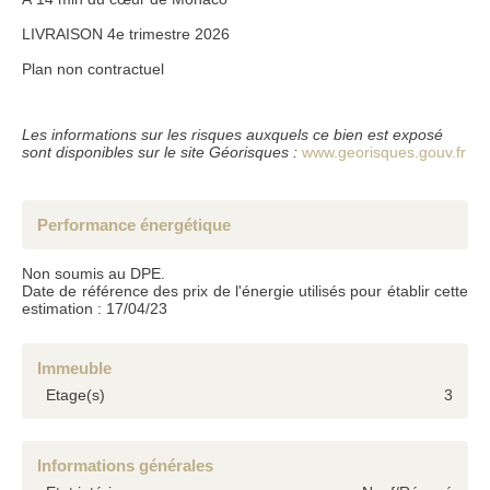
Conformément à la loi informatique et liberté du 6 janvier 1978, les renseignements
LIVRAISON 4e trimestre 2026
fournis sont strictement confidentiels et ne peuvent être communiqués à des tiers
sans votre autorisation. l'article 27 vous donne la possibilité d'y avoir accès et de les
faire rectifier si nécessaire. si vous ne souhaitez pas que nous conservions ceux-ci,
Plan non contractuel
nous vous serions reconnaissants de nous en informer par courrier ou par e-mail.
Les informations sur les risques auxquels ce bien est exposé
sont disponibles sur le site Géorisques :
www.georisques.gouv.fr
Performance énergétique
Non soumis au DPE.
Date de référence des prix de l'énergie utilisés pour établir cette
estimation : 17/04/23
Immeuble
Etage(s)
3
Informations générales