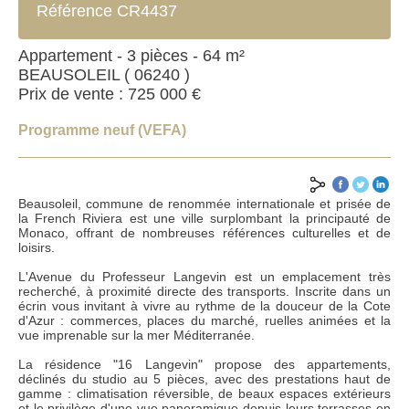
Référence CR4437
Appartement - 3 pièces - 64 m²
BEAUSOLEIL ( 06240 )
Prix de vente : 725 000 €
Programme neuf (VEFA)
Beausoleil, commune de renommée internationale et prisée de
la French Riviera est une ville surplombant la principauté de
Monaco, offrant de nombreuses références culturelles et de
loisirs.
L'Avenue du Professeur Langevin est un emplacement très
recherché, à proximité directe des transports. Inscrite dans un
écrin vous invitant à vivre au rythme de la douceur de la Cote
d'Azur : commerces, places du marché, ruelles animées et la
ENVOYER
vue imprenable sur la mer Méditerranée.
La résidence "16 Langevin" propose des appartements,
déclinés du studio au 5 pièces, avec des prestations haut de
*Champs obligatoires
gamme : climatisation réversible, de beaux espaces extérieurs
**Au moins un des champs à renseigner
et le privilège d'une vue panoramique depuis leurs terrasses en