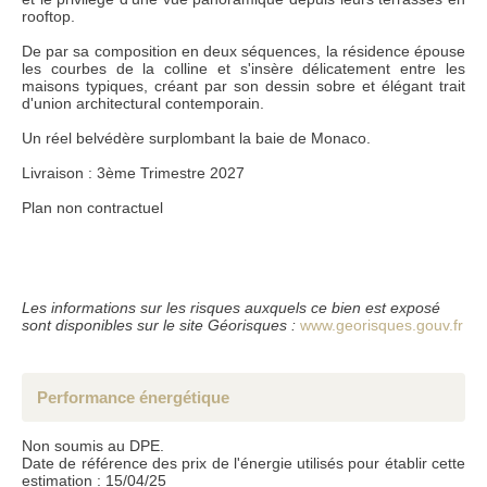
rooftop.
Conformément à la loi informatique et liberté du 6 janvier 1978, les renseignements
fournis sont strictement confidentiels et ne peuvent être communiqués à des tiers
sans votre autorisation. l'article 27 vous donne la possibilité d'y avoir accès et de les
De par sa composition en deux séquences, la résidence épouse
faire rectifier si nécessaire. si vous ne souhaitez pas que nous conservions ceux-ci,
les courbes de la colline et s'insère délicatement entre les
nous vous serions reconnaissants de nous en informer par courrier ou par e-mail.
maisons typiques, créant par son dessin sobre et élégant trait
d'union architectural contemporain.
Un réel belvédère surplombant la baie de Monaco.
Livraison : 3ème Trimestre 2027
Plan non contractuel
Les informations sur les risques auxquels ce bien est exposé
sont disponibles sur le site Géorisques :
www.georisques.gouv.fr
Performance énergétique
Non soumis au DPE.
Date de référence des prix de l'énergie utilisés pour établir cette
estimation : 15/04/25