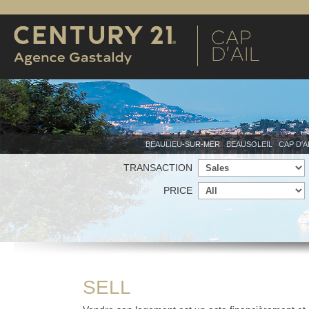
BEAULIEU-SUR-MER
BEAUSOLEIL
CAP D'A
TRANSACTION
PRICE
SELL