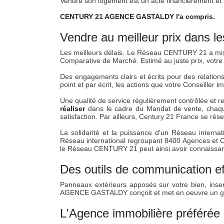
Vendre son logement est un acte financièrement et a
CENTURY 21 AGENCE GASTALDY l'a compris.
Vendre au meilleur prix dans le
Les meilleurs délais. Le Réseau CENTURY 21 a mis 
Comparative de Marché. Estimé au juste prix, votre 
Des engagements clairs et écrits pour des relatio
point et par écrit, les actions que votre Conseiller 
Une qualité de service régulièrement contrôlée et r
réaliser
dans le cadre du Mandat de vente, chaque
satisfaction. Par ailleurs, Century 21 France se rés
La solidarité et la puissance d'un Réseau interna
Réseau international regroupant 8400 Agences et C
le Réseau CENTURY 21 peut ainsi avoir connaissance
Des outils de communication ef
Panneaux extérieurs apposés sur votre bien, insert
AGENCE GASTALDY conçoit et met en oeuvre un grand
L'Agence immobilière préférée 