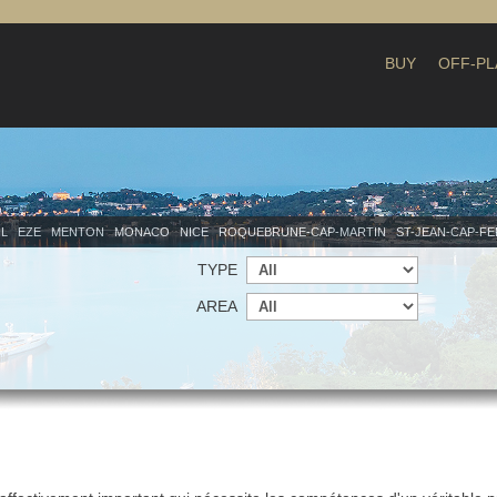
BUY
OFF-PL
IL
EZE
MENTON
MONACO
NICE
ROQUEBRUNE-CAP-MARTIN
ST-JEAN-CAP-F
TYPE
AREA