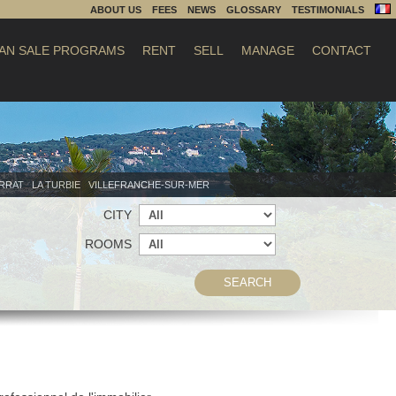
ABOUT US
FEES
NEWS
GLOSSARY
TESTIMONIALS
AN SALE PROGRAMS
RENT
SELL
MANAGE
CONTACT
ERRAT
LA TURBIE
VILLEFRANCHE-SUR-MER
CITY
ROOMS
SEARCH