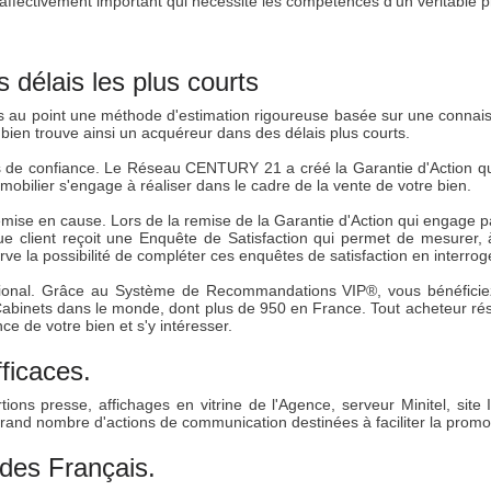
ffectivement important qui nécessite les compétences d'un véritable pr
s délais les plus courts
au point une méthode d'estimation rigoureuse basée sur une connaiss
bien trouve ainsi un acquéreur dans des délais plus courts.
ns de confiance. Le Réseau CENTURY 21 a créé la Garantie d'Action qu
immobilier s'engage à réaliser dans le cadre de la vente de votre bien.
emise en cause. Lors de la remise de la Garantie d'Action qui engage 
 client reçoit une Enquête de Satisfaction qui permet de mesurer,
erve la possibilité de compléter ces enquêtes de satisfaction en interro
tional. Grâce au Système de Recommandations VIP®, vous bénéficiez 
abinets dans le monde, dont plus de 950 en France. Tout acheteur rés
 de votre bien et s'y intéresser.
ficaces.
ions presse, affichages en vitrine de l'Agence, serveur Minitel, site 
 nombre d'actions de communication destinées à faciliter la promotio
des Français.