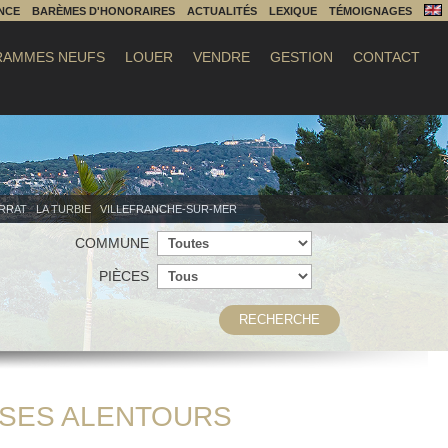
NCE
BARÈMES D'HONORAIRES
ACTUALITÉS
LEXIQUE
TÉMOIGNAGES
AMMES NEUFS
LOUER
VENDRE
GESTION
CONTACT
ERRAT
LA TURBIE
VILLEFRANCHE-SUR-MER
COMMUNE
PIÈCES
RECHERCHE
T SES ALENTOURS