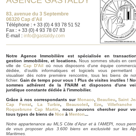
AGENCE GASTALDY
83, avenue du 3 Septembre
06320 Cap d'Ail
Téléphone : + 33 (0) 4 93 78 51 52
Fax : + 33 (0) 4 93 78 07 83
E-mail :
info@gastaldy.com
Notre Agence Immobilière est spécialisée en transaction
gestion immobilière, et locations.
Nous sommes situés en cen
ville de
Cap D'Ail
où nous disposons d'une équipe commerci
dédiée, d'outils informatiques et logiciels vous permettant
visualiser dès notre première rencontre, tous les biens de no
fichier.
Gain de temps pour vous ! Plus de visites inutiles ! N
sommes adhérent de la FNAIM et disposons d'une veil
juridique constante dédiée à l'immobilier.
Grâce à nos correspondants sur
Monaco
,
Beaulieu
,
Saint J
Cap Ferrat
,
La Turbie
,
Beausoleil
,
Eze
,
Villefranche
Roquebrune Cap Martin
, nous pouvons chercher pour vo
tous types de biens de
Nice
à
Menton
...
Notre appartenance au MLS Côte d'Azur et à l'AMEPI, nous per
de vous proposer plus 3.600 biens en exclusivité sur les Al
Maritimes.