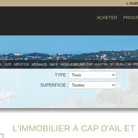
L'AGE
ACHETER
PROGR
IL
EZE
MENTON
MONACO
NICE
ROQUEBRUNE-CAP-MARTIN
ST-JEAN-CAP-F
TYPE
SUPERFICIE
L'IMMOBILIER À CAP D'AIL E