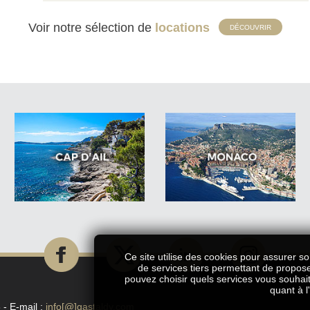
Voir notre sélection de
locations
DÉCOUVRIR
Ce site utilise des cookies pour assurer so
de services tiers permettant de propos
pouvez choisir quels services vous souhait
quant à l
 - E-mail :
info[@]gastaldy.com