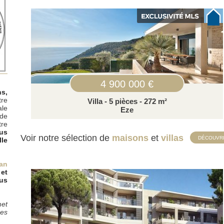
4 900 000 €
s,
tre
Villa - 5 pièces - 272 m²
ale
Eze
 de
tre
ous
Voir notre sélection de
maisons
et
villas
DÉCOUVR
le
ean
et
us
met
pes