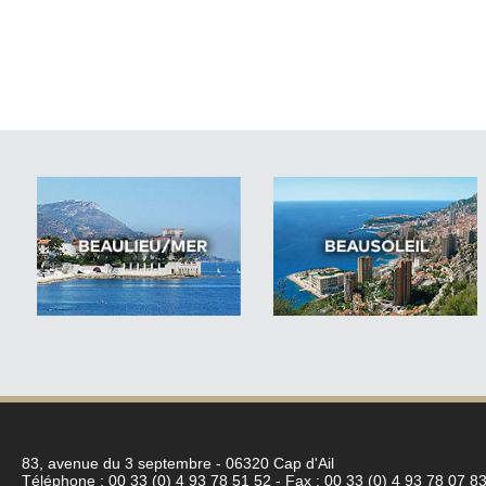
83, avenue du 3 septembre - 06320 Cap d'Ail
Téléphone : 00 33 (0) 4 93 78 51 52 - Fax : 00 33 (0) 4 93 78 07 83