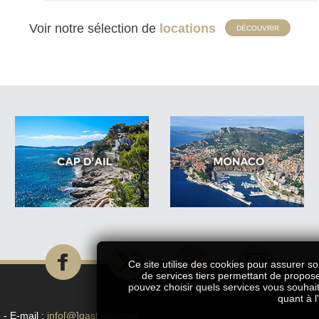
Voir notre sélection de
locations
DÉCOUVRIR
Ce site utilise des cookies pour assurer so
de services tiers permettant de propos
pouvez choisir quels services vous souhait
quant à l
 - E-mail :
info[@]gastaldy.com