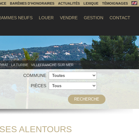
NCE
BARÈMES D'HONORAIRES
ACTUALITÉS
LEXIQUE
TÉMOIGNAGES
AMMES NEUFS
LOUER
VENDRE
GESTION
CONTACT
ERRAT
LA TURBIE
VILLEFRANCHE-SUR-MER
COMMUNE
PIÈCES
RECHERCHE
T SES ALENTOURS