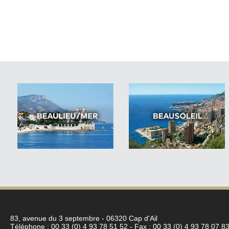
83, avenue du 3 septembre - 06320 Cap d'Ail
Téléphone : 00 33 (0) 4 93 78 51 52 - Fax : 00 33 (0) 4 93 78 07 83