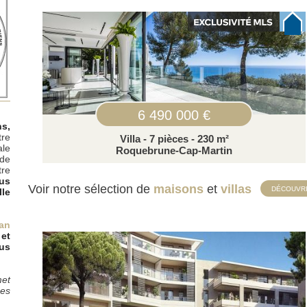
6 490 000 €
s,
tre
Villa - 7 pièces - 230 m²
ale
Roquebrune-Cap-Martin
 de
tre
ous
Voir notre sélection de
maisons
et
villas
DÉCOUVR
le
ean
et
us
met
pes