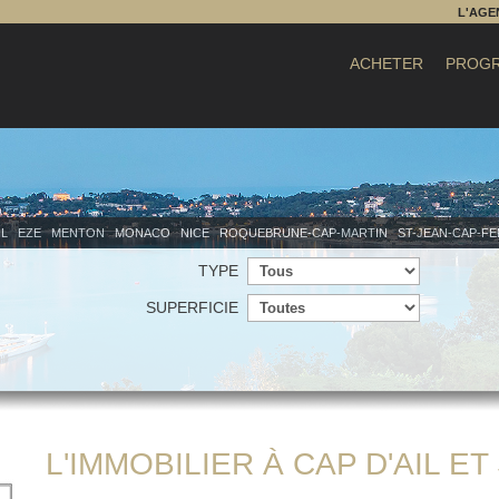
L'AGE
ACHETER
PROGR
IL
EZE
MENTON
MONACO
NICE
ROQUEBRUNE-CAP-MARTIN
ST-JEAN-CAP-F
TYPE
SUPERFICIE
L'IMMOBILIER À CAP D'AIL E