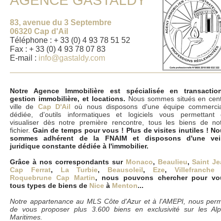
AGENCE GASTALDY
83, avenue du 3 Septembre
06320 Cap d'Ail
Téléphone : + 33 (0) 4 93 78 51 52
Fax : + 33 (0) 4 93 78 07 83
E-mail :
info@gastaldy.com
Notre Agence Immobilière est spécialisée en transaction
gestion immobilière, et locations.
Nous sommes situés en cen
ville de
Cap D'Ail
où nous disposons d'une équipe commerci
dédiée, d'outils informatiques et logiciels vous permettant
visualiser dès notre première rencontre, tous les biens de no
fichier.
Gain de temps pour vous ! Plus de visites inutiles ! N
sommes adhérent de la FNAIM et disposons d'une veil
juridique constante dédiée à l'immobilier.
Grâce à nos correspondants sur
Monaco
,
Beaulieu
,
Saint J
Cap Ferrat
,
La Turbie
,
Beausoleil
,
Eze
,
Villefranche
Roquebrune Cap Martin
, nous pouvons chercher pour vo
tous types de biens de
Nice
à
Menton
...
Notre appartenance au MLS Côte d'Azur et à l'AMEPI, nous per
de vous proposer plus 3.600 biens en exclusivité sur les Al
Maritimes.