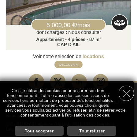
5 000,00 €/mois
dont charges : Nous consulter
Appartement - 4 pièces - 87 m²
CAP D AIL
Voir notre sélection de
locations
DÉCOUVRIR
Ce site utilise des cookies pour assurer son bon
fonctionnement. Il utilise aussi des cookies issues de
83, avenue du 3 septembre - 06320 Cap d'Ail
services tiers permettant de proposer des fonctionnalités
Téléphone : 00 33 (0) 4 93 78 51 52 - Fax : 00 33 (0) 4 93 78
avancées. À tout moment, vous pouvez choisir quels
07 83 - E-mail :
info[@]gastaldy.com
services vous souhaitez activer ou refuser, afin de retirer votre
consentement quant à l'utilisation des cookies.
Nous parlons / We speak / Parliamo
© CENTURY 21 Agence Gastaldy 2011-2026 -
Mentions
Légales
Personnalisation des services
Tout accepter
Tout refuser