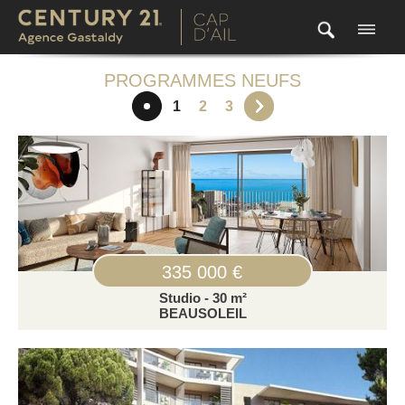
PROGRAMMES NEUFS
1
2
3
335 000 €
Studio - 30 m²
BEAUSOLEIL