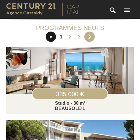
PROGRAMMES NEUFS
1
2
3
335 000 €
Studio - 30 m²
BEAUSOLEIL