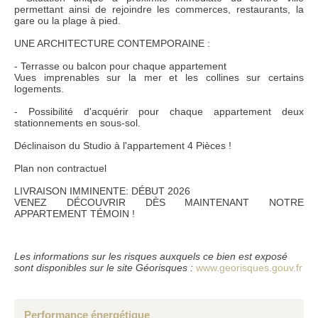
permettant ainsi de rejoindre les commerces, restaurants, la
Conformément à la loi informatique et liberté du 6 janvier 1978, les renseignements
gare ou la plage à pied.
fournis sont strictement confidentiels et ne peuvent être communiqués à des tiers
sans votre autorisation. l'article 27 vous donne la possibilité d'y avoir accès et de les
faire rectifier si nécessaire. si vous ne souhaitez pas que nous conservions ceux-ci,
UNE ARCHITECTURE CONTEMPORAINE :
nous vous serions reconnaissants de nous en informer par courrier ou par e-mail.
- Terrasse ou balcon pour chaque appartement
Vues imprenables sur la mer et les collines sur certains
logements.
- Possibilité d'acquérir pour chaque appartement deux
stationnements en sous-sol.
Déclinaison du Studio à l'appartement 4 Pièces !
Plan non contractuel
LIVRAISON IMMINENTE: DÉBUT 2026
VENEZ DÉCOUVRIR DÈS MAINTENANT NOTRE
APPARTEMENT TÉMOIN !
Les informations sur les risques auxquels ce bien est exposé
sont disponibles sur le site Géorisques :
www.georisques.gouv.fr
Performance énergétique