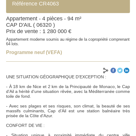
Référence CR4063
Appartement - 4 pièces - 94 m²
CAP D'AIL ( 06320 )
Prix de vente : 1 280 000 €
Appartement moderne soumis au régime de la copropriété comprenant
64 lots.
Programme neuf (VEFA)
UNE SITUATION GÉOGRAPHIQUE D'EXCEPTION :
- À 18 km de Nice et 2 km de la Principauté de Monaco, le Cap
d'Ail a hérité d'une situation rêvée, avec la Méditerranée comme
toile de fond.
- Avec ses plages et ses risques, son climat, la beauté de ses
ENVOYER
massifs culminants, Cap d'Ail est une station balnéaire très
prisée de la Côte d'Azur.
CONFORT DE VIE :
*Champs obligatoires
**Au moins un des champs à renseigner
- Situation unique à proximité immédiate du centre ville