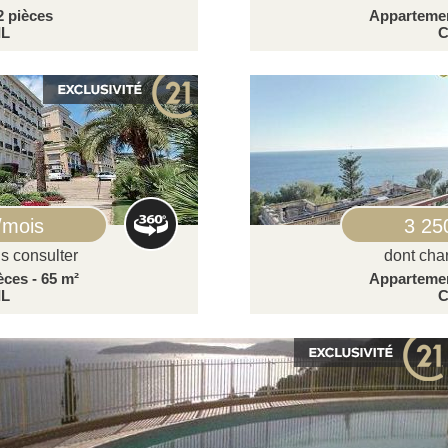
2 pièces
Appartement
IL
C
/mois
3 25
s consulter
dont cha
èces - 65 m²
Appartement
IL
C