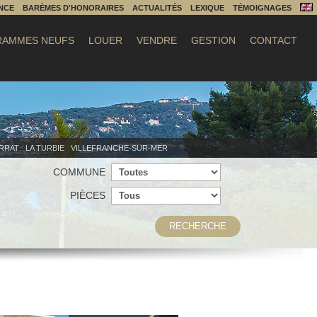
NCE
BARÈMES D'HONORAIRES
ACTUALITÉS
LEXIQUE
TÉMOIGNAGES
AMMES NEUFS
LOUER
VENDRE
GESTION
CONTACT
ERRAT
LA TURBIE
VILLEFRANCHE-SUR-MER
COMMUNE
PIÈCES
RECHERCHE