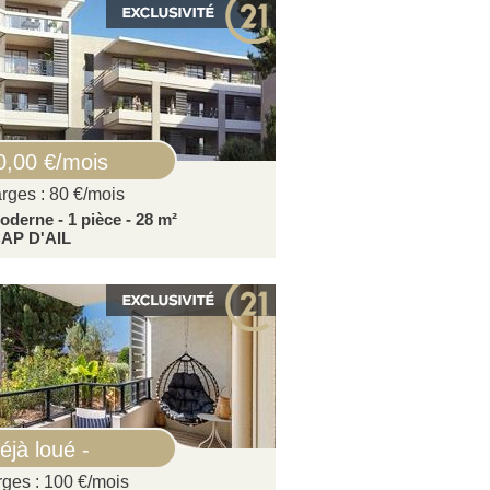
0,00 €/mois
rges : 80 €/mois
derne - 1 pièce - 28 m²
AP D'AIL
éjà loué -
rges : 100 €/mois