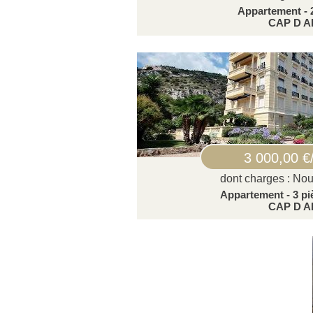
Appartement - 
CAP D A
3 000,00 €
dont charges : Nou
Appartement - 3 pi
CAP D A