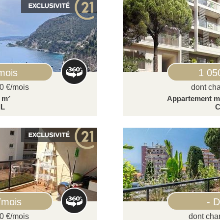
mois
1 05
50 €/mois
dont cha
4 m²
Appartement mo
IL
C
/mois
- D
70 €/mois
dont cha