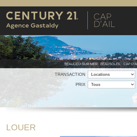
BEAULIEU-SUR-MER
BEAUSOLEIL
CAP D'A
TRANSACTION
PRIX
LOUER