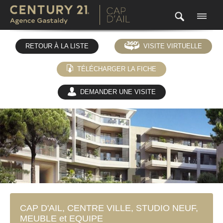
RETOUR À LA LISTE
VISITE VIRTUELLE
TÉLÉCHARGER LA FICHE
DEMANDER UNE VISITE
(0)
CAP D'AIL, CENTRE VILLE, STUDIO NEUF,
MEUBLE et EQUIPE