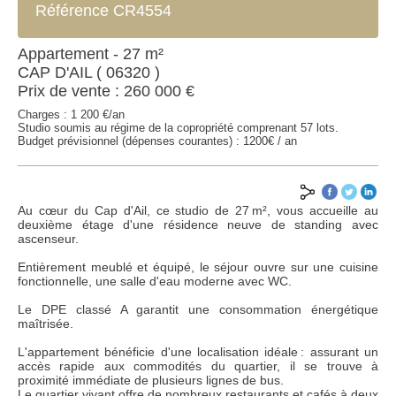
Référence CR4554
Appartement - 27 m²
CAP D'AIL ( 06320 )
Prix de vente : 260 000 €
Charges : 1 200 €/an
Studio soumis au régime de la copropriété comprenant 57 lots.
Budget prévisionnel (dépenses courantes) : 1200€ / an
Au cœur du Cap d'Ail, ce studio de 27 m², vous accueille au
deuxième étage d'une résidence neuve de standing avec
ascenseur.
Entièrement meublé et équipé, le séjour ouvre sur une cuisine
fonctionnelle, une salle d'eau moderne avec WC.
Le DPE classé A garantit une consommation énergétique
ENVOYER
maîtrisée.
L'appartement bénéficie d'une localisation idéale : assurant un
accès rapide aux commodités du quartier, il se trouve à
*Champs obligatoires
proximité immédiate de plusieurs lignes de bus.
**Au moins un des champs à renseigner
Le quartier vivant offre de nombreux restaurants et cafés à deux