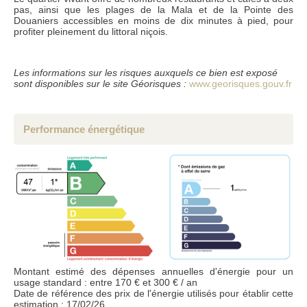
pas, ainsi que les plages de la Mala et de la Pointe des
Conformément à la loi informatique et liberté du 6 janvier 1978, les renseignements
Douaniers accessibles en moins de dix minutes à pied, pour
fournis sont strictement confidentiels et ne peuvent être communiqués à des tiers
sans votre autorisation. l'article 27 vous donne la possibilité d'y avoir accès et de les
profiter pleinement du littoral niçois.
faire rectifier si nécessaire. si vous ne souhaitez pas que nous conservions ceux-ci,
nous vous serions reconnaissants de nous en informer par courrier ou par e-mail.
Les informations sur les risques auxquels ce bien est exposé
sont disponibles sur le site Géorisques :
www.georisques.gouv.fr
Performance énergétique
Montant estimé des dépenses annuelles d'énergie pour un
usage standard : entre 170 € et 300 € / an
Date de référence des prix de l'énergie utilisés pour établir cette
estimation : 17/02/26