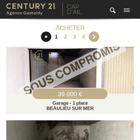
ACHETER
1
2
3
4
39 000 €
Garage - 1 place
BEAULIEU SUR MER